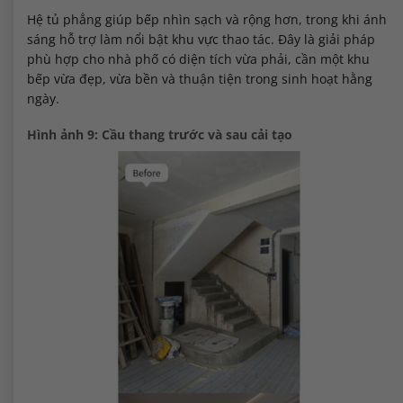
Hệ tủ phẳng giúp bếp nhìn sạch và rộng hơn, trong khi ánh
sáng hỗ trợ làm nổi bật khu vực thao tác. Đây là giải pháp
phù hợp cho nhà phố có diện tích vừa phải, cần một khu
bếp vừa đẹp, vừa bền và thuận tiện trong sinh hoạt hằng
ngày.
Hình ảnh 9: Cầu thang trước và sau cải tạo