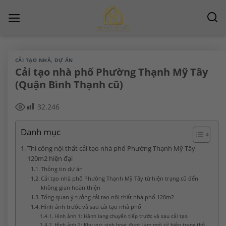
Chuyển
đến
nội
dung
CẢI TẠO NHÀ
,
DỰ ÁN
Cải tạo nhà phố Phường Thạnh Mỹ Tây
(Quận Bình Thạnh cũ)
32.246
Danh mục
Thi công nội thất cải tạo nhà phố Phường Thạnh Mỹ Tây
120m2 hiện đại
Thông tin dự án
Cải tạo nhà phố Phường Thạnh Mỹ Tây từ hiện trạng cũ đến
không gian hoàn thiện
Tổng quan ý tưởng cải tạo nội thất nhà phố 120m2
Hình ảnh trước và sau cải tạo nhà phố
Hình ảnh 1: Hành lang chuyển tiếp trước và sau cải tạo
Hình ảnh 2: Khu vực sinh hoạt được làm mới từ hiện trạng thô