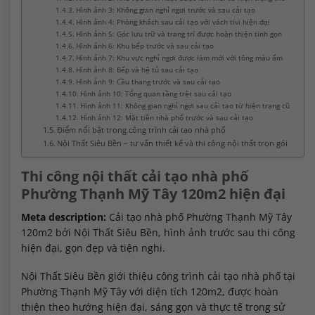
Hình ảnh 3: Không gian nghỉ ngơi trước và sau cải tạo
Hình ảnh 4: Phòng khách sau cải tạo với vách tivi hiện đại
Hình ảnh 5: Góc lưu trữ và trang trí được hoàn thiện tinh gọn
Hình ảnh 6: Khu bếp trước và sau cải tạo
Hình ảnh 7: Khu vực nghỉ ngơi được làm mới với tông màu ấm
Hình ảnh 8: Bếp và hệ tủ sau cải tạo
Hình ảnh 9: Cầu thang trước và sau cải tạo
Hình ảnh 10: Tổng quan tầng trệt sau cải tạo
Hình ảnh 11: Không gian nghỉ ngơi sau cải tạo từ hiện trạng cũ
Hình ảnh 12: Mặt tiền nhà phố trước và sau cải tạo
Điểm nổi bật trong công trình cải tạo nhà phố
Nội Thất Siêu Bền – tư vấn thiết kế và thi công nội thất trọn gói
Thi công nội thất cải tạo nhà phố
Phường Thạnh Mỹ Tây 120m2 hiện đại
Meta description:
Cải tạo nhà phố Phường Thạnh Mỹ Tây
120m2 bởi Nội Thất Siêu Bền, hình ảnh trước sau thi công
hiện đại, gọn đẹp và tiện nghi.
Nội Thất Siêu Bền giới thiệu công trình cải tạo nhà phố tại
Phường Thạnh Mỹ Tây với diện tích 120m2, được hoàn
thiện theo hướng hiện đại, sáng gọn và thực tế trong sử