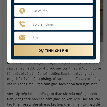
Khu bếp cũ được cải tạo thành không gian nấu nướng gọn gàng
với hệ tủ và thiết bị hiện đại.
Khu bếp là một trong những không gian thay đổi rõ nhất
sau cải tạo. Trước đó, khu vực này còn thiếu sự đồng bộ về
tủ, thiết bị và bề mặt hoàn thiện. Sau khi thi công, bếp
được bố trí với hệ tủ phẳng, tủ lạnh, mặt bếp và các mảng
vật liệu sáng màu, tạo cảm giác sạch sẽ và tiện nghi hơn.
Việc sắp xếp lại khu bếp giúp thao tác nấu nướng thuận
tiện, đồng thời hạn chế cảm giác lộn xộn. Màu sắc sau cải
tạo thiên về sự nhẹ nhàng, kết hợp điểm nhấn tối màu để