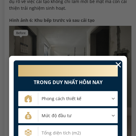
dụ rõ về việc cải tạo không chỉ làm mới bề mặt mà còn cải
thiện trải nghiệm sinh hoạt.
Hình ảnh 6: Khu bếp trước và sau cải tạo
×
MIỄN PHÍ 100%
PHÍ THIẾT KẾ NỘI THẤT
TRONG DUY NHẤT HÔM NAY