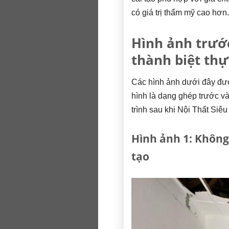
có giá trị thẩm mỹ cao hơn.
Hình ảnh trước
thành biệt thự
Các hình ảnh dưới đây đượ
hình là dạng ghép trước và 
trình sau khi Nội Thất Siêu
Hình ảnh 1: Không 
tạo