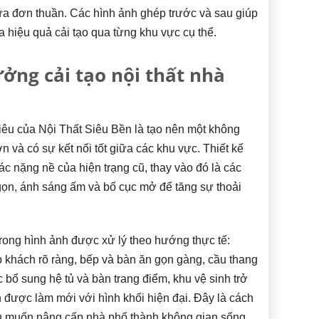
a đơn thuần. Các hình ảnh ghép trước và sau giúp
 hiệu quả cải tạo qua từng khu vực cụ thể.
ởng cải tạo nội thất nhà
iêu của Nội Thất Siêu Bền là tạo nên một không
n và có sự kết nối tốt giữa các khu vực. Thiết kế
ác nặng nề của hiện trạng cũ, thay vào đó là các
ọn, ánh sáng ấm và bố cục mở để tăng sự thoải
rong hình ảnh được xử lý theo hướng thực tế:
p khách rõ ràng, bếp và bàn ăn gọn gàng, cầu thang
bổ sung hệ tủ và bàn trang điểm, khu vệ sinh trở
 được làm mới với hình khối hiện đại. Đây là cách
hủ muốn nâng cấp nhà phố thành không gian sống