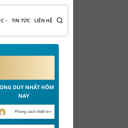
ÚC
TIN TỨC
LIÊN HỆ
MIỄN PHÍ 100%
PHÍ THIẾT KẾ NỘI
THẤT
ONG DUY NHẤT HÔM
NAY