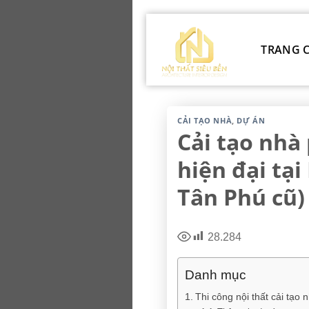
Chuyển
đến
TRANG 
nội
dung
CẢI TẠO NHÀ
,
DỰ ÁN
Cải tạo nhà
hiện đại tạ
Tân Phú cũ)
28.284
Danh mục
Thi công nội thất cải tạo