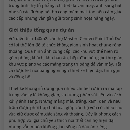
trung tính, hệ tủ phẳng, chi tiết đá vân mây, ánh sáng hắt
nhẹ và các đường nét bo cong mềm mại, tạo nên cảm giác
cao cấp nhưng vẫn gần gũi trong sinh hoạt hằng ngày.
Giới thiệu tổng quan dự án
Với diện tích 140m2, căn hộ Masteri Centeri Point Thủ Đức
có lợi thế lớn để tổ chức không gian sinh hoạt chung rộng
thoáng. Qua hình ảnh cung cấp, các khu vực thể hiện rõ
gồm phòng khách, khu bàn ăn, bếp, đảo bếp, góc thư giãn,
khu vực piano và các mảng trang trí bằng đá vân mây. Tất
cả được kết nối bằng ngôn ngữ thiết kế hiện đại, tinh gọn
và đồng bộ.
Thiết kế không sử dụng quá nhiều chi tiết rườm rà mà tập
trung vào tỷ lệ không gian, sự tương phản vật liệu và cách
xử lý ánh sáng. Những mảng màu trắng, xám, đen và nâu
trầm được phối hợp hài hòa, giúp căn hộ vừa có chiều sâu,
vừa giữ được cảm giác sáng và thoáng. Đây là phong cách
phù hợp với gia chủ yêu thích nội thất căn hộ hiện đại
nhưng vẫn muốn không gian sống có dấu ấn riêng.