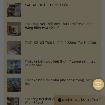
CẢI TẠO NHÀ CỦ TRỌN GÓI
Thi Công Nội Thất Biệt Thự Lumière Villa Chị
Hằng Biên Hòa 400m²
Thiết Kế Nội Thất Nhà Phố 220m² Tại Thủ Đức
Thiết kế kiến trúc biệt thự – Ý tưởng sáng tạo
và độc bản
Thiết kế kiến trúc nhà phố sang trọng, hiện
đại
Thi công nội thất Anh Phạm Phan Huy Ích Gò
NHẬN TƯ VẤN THIẾT KẾ
Vấp 450 m2