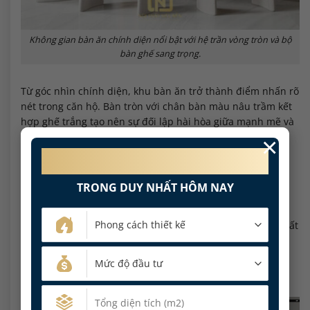
Không gian bàn ăn chính diện nổi bật với hệ trần vòng tròn và bộ
bàn ghế sang trọng.
Từ góc nhìn chính diện, khu bàn ăn trở thành điểm nhấn rõ
nét trong căn hộ. Bàn tròn với chân bàn màu nâu trầm kết
hợp ghế trắng tạo nên sự đối lập hài hòa giữa mạnh mẽ và
mềm mại. Cách bố trí này giúp không gian dùng bữa vừa
×
sang trọng, vừa gần gũi.
MIỄN PHÍ 100%
PHÍ THIẾT KẾ NỘI THẤT
Hệ trần vòng tròn phía trên được xử lý như một chi tiết
TRONG DUY NHẤT HÔM NAY
trang trí nghệ thuật, giúp nâng tầm cảm giác không gian.
Ánh sáng được bố trí vừa đủ, không gây chói nhưng vẫn
làm nổi bật khu vực trung tâm. Đây là cách thi công nội thất
chung cư Thủ Đức phù hợp với những căn hộ cần sự khác
biệt ở khu vực sinh hoạt chung.
Vách tivi phòng khách với hệ tủ phẳng tối giản