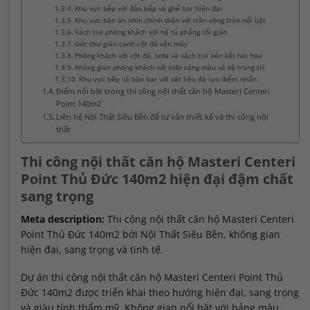
Khu vực bếp với đảo bếp và ghế bar hiện đại
Khu vực bàn ăn nhìn chính diện với trần vòng tròn nổi bật
Vách tivi phòng khách với hệ tủ phẳng tối giản
Góc thư giãn cạnh cột đá vân mây
Phòng khách với cột đá, sofa và vách tivi liên kết hài hòa
Không gian phòng khách với sofa sáng màu và kệ trang trí
Khu vực bếp và bàn bar với vật liệu đá tạo điểm nhấn
Điểm nổi bật trong thi công nội thất căn hộ Masteri Centeri
Point 140m2
Liên hệ Nội Thất Siêu Bền để tư vấn thiết kế và thi công nội
thất
Thi công nội thất căn hộ Masteri Centeri
Point Thủ Đức 140m2 hiện đại đậm chất
sang trọng
Meta description:
Thi công nội thất căn hộ Masteri Centeri
Point Thủ Đức 140m2 bởi Nội Thất Siêu Bền, không gian
hiện đại, sang trọng và tinh tế.
Dự án thi công nội thất căn hộ Masteri Centeri Point Thủ
Đức 140m2 được triển khai theo hướng hiện đại, sang trọng
và giàu tính thẩm mỹ. Không gian nổi bật với bảng màu