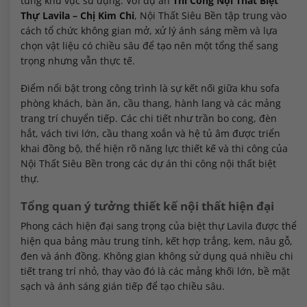
từng khu vực sử dụng. Với dự án
Thi Công Nội Thất Biệt
Thự Lavila – Chị Kim Chi
, Nội Thất Siêu Bền tập trung vào
cách tổ chức không gian mở, xử lý ánh sáng mềm và lựa
chọn vật liệu có chiều sâu để tạo nên một tổng thể sang
trọng nhưng vẫn thực tế.
Điểm nổi bật trong công trình là sự kết nối giữa khu sofa
phòng khách, bàn ăn, cầu thang, hành lang và các mảng
trang trí chuyển tiếp. Các chi tiết như trần bo cong, đèn
hắt, vách tivi lớn, cầu thang xoắn và hệ tủ âm được triển
khai đồng bộ, thể hiện rõ năng lực thiết kế và thi công của
Nội Thất Siêu Bền trong các dự án thi công nội thất biệt
thự.
Tổng quan ý tưởng thiết kế nội thất hiện đại
Phong cách hiện đại sang trọng của biệt thự Lavila được thể
hiện qua bảng màu trung tính, kết hợp trắng, kem, nâu gỗ,
đen và ánh đồng. Không gian không sử dụng quá nhiều chi
tiết trang trí nhỏ, thay vào đó là các mảng khối lớn, bề mặt
sạch và ánh sáng gián tiếp để tạo chiều sâu.