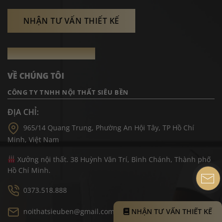
NHẬN TƯ VẤN THIẾT KẾ
THÔNG TIN LIÊN HỆ
VỀ CHÚNG TÔI
CÔNG TY TNHH NỘI THẤT SIÊU BỀN
ĐỊA CHỈ:
965/14 Quang Trung, Phường An Hội Tây, TP Hồ Chí
Minh, Việt Nam
Xưởng nội thất. 38 Huỳnh Văn Trí, Bình Chánh, Thành phố
Hồ Chí Minh.
0373.518.888
noithatsieuben@gmail.com
NHẬN TƯ VẤN THIẾT KẾ