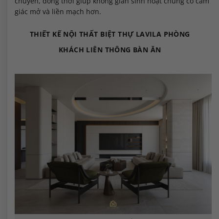
chuyển, đồng thời giúp không gian sinh hoạt chung có cảm
giác mở và liền mạch hơn.
THIẾT KẾ NỘI THẤT BIỆT THỰ LAVILA PHÒNG
KHÁCH LIÊN THÔNG BÀN ĂN