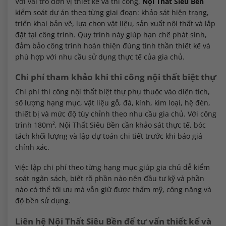
Với vai trò đơn vị thiết kế và thi công,
Nội Thất Siêu Bền
kiểm soát dự án theo từng giai đoạn: khảo sát hiện trạng,
triển khai bản vẽ, lựa chọn vật liệu, sản xuất nội thất và lắp
đặt tại công trình. Quy trình này giúp hạn chế phát sinh,
đảm bảo công trình hoàn thiện đúng tinh thần thiết kế và
phù hợp với nhu cầu sử dụng thực tế của gia chủ.
Chi phí tham khảo khi thi công nội thất biệt thự
Chi phí thi công nội thất biệt thự phụ thuộc vào diện tích,
số lượng hạng mục, vật liệu gỗ, đá, kính, kim loại, hệ đèn,
thiết bị và mức độ tùy chỉnh theo nhu cầu gia chủ. Với công
trình 180m², Nội Thất Siêu Bền cần khảo sát thực tế, bóc
tách khối lượng và lập dự toán chi tiết trước khi báo giá
chính xác.
Việc lập chi phí theo từng hạng mục giúp gia chủ dễ kiểm
soát ngân sách, biết rõ phần nào nên đầu tư kỹ và phần
nào có thể tối ưu mà vẫn giữ được thẩm mỹ, công năng và
độ bền sử dụng.
Liên hệ Nội Thất Siêu Bền để tư vấn thiết kế và