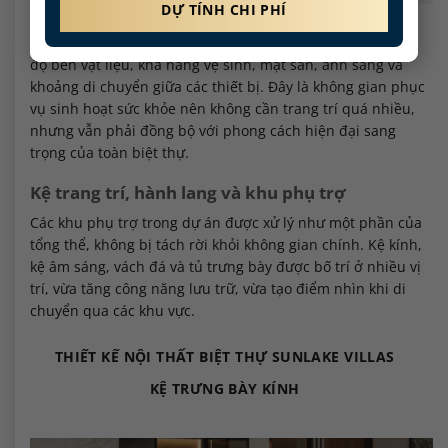
Khi thi công phòng gym, Nội Thất Siêu Bền cần chú trọng
độ bền vật liệu, khả năng vệ sinh, mặt sàn, ánh sáng và
khoảng di chuyển giữa các thiết bị. Đây là không gian phục
vụ sinh hoạt sức khỏe nên không cần trang trí quá nhiều,
nhưng vẫn phải đồng bộ với phong cách hiện đại sang
trọng của toàn biệt thự.
Kệ trang trí, hành lang và khu phụ trợ
Các khu phụ trợ trong dự án được xử lý như một phần của
tổng thể, không bị tách rời khỏi không gian chính. Kệ kính,
kệ âm sáng, vách đá và tủ trưng bày được bố trí ở nhiều vị
trí, vừa tăng công năng lưu trữ, vừa tạo điểm nhìn khi di
chuyển qua các khu vực.
THIẾT KẾ NỘI THẤT BIỆT THỰ SUNLAKE VILLAS
KỆ TRƯNG BÀY KÍNH