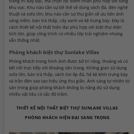
trang trí dày đặc, mà chọn lọc điểm nhấn phù hợp với từng
khu vực. Khu nào cần sự bề thế sẽ dùng vách đá, đèn nghệ
thuật và sofa lớn; khu nào cần sự thư giãn sẽ ưu tiên ánh
sáng mềm, bàn trà thấp, cây xanh và kệ trưng bày. Đây là
cách thiết kế nội thất hiện đại phù hợp với biệt thự diện
tích lớn, giúp công trình có nhiều lớp trải nghiệm nhưng
vẫn thống nhất.
Phòng khách biệt thự Sunlake Villas
Phòng khách trong hình ảnh được bố trí rộng, thoáng và có
kết nối trực tiếp với khoảng sân trong. Không gian sử dụng
sofa lớn, bàn trà thấp, vách tivi ốp đá, hệ kệ kính trưng bày
và trần đèn sao tạo hiệu ứng thư giãn. Ánh sáng tự nhiên từ
sân trong giúp phòng khách không bị nặng dù sử dụng
nhiều vật liệu có sắc độ trầm.
THIẾT KẾ NỘI THẤT BIỆT THỰ SUNLAKE VILLAS
PHÒNG KHÁCH HIỆN ĐẠI SANG TRỌNG