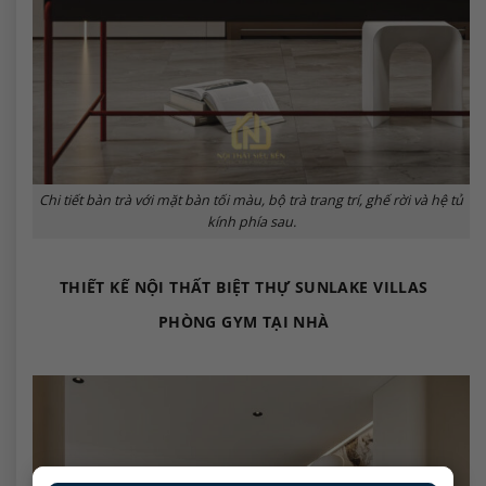
Chi tiết bàn trà với mặt bàn tối màu, bộ trà trang trí, ghế rời và hệ tủ
kính phía sau.
THIẾT KẾ NỘI THẤT BIỆT THỰ SUNLAKE VILLAS
PHÒNG GYM TẠI NHÀ