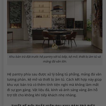
Khu bàn trà đặt trước hệ pantry với tủ bếp, kệ mở, thiết bị âm tủ và
mảng đá vân lớn.
Hệ pantry phía sau được xử lý bằng tủ phẳng, mảng đá vân
tương phản, kệ mở và thiết bị âm tủ. Cách kết hợp này giúp
khu vực bàn trà có thêm tính tiện nghi mà không làm mất
đi sự gọn gàng. Vật liệu đá, kính và ánh sáng vàng ấm hỗ
trợ tốt cho không khí tiếp khách nhẹ nhàng.
THIẾT KẾ NỘI THẤT HIỆN ĐẠI KHU BÀN TRÀ BIỆT