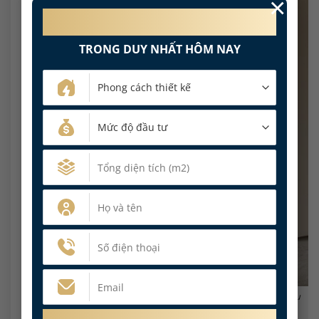
×
MIỄN PHÍ 100%
PHÍ THIẾT KẾ NỘI THẤT
TRONG DUY NHẤT HÔM NAY
Phòng gym trong biệt thự với gương lớn, thảm tập, kệ để dụng cụ
thể thao và hệ tủ trang trí phía sau.