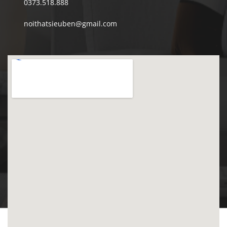
0373.518.888
noithatsieuben@gmail.com