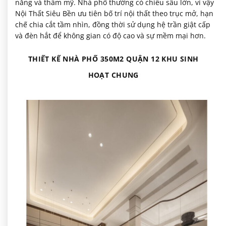
năng và thẩm mỹ. Nhà phố thường có chiều sâu lớn, vì vậy
Nội Thất Siêu Bền ưu tiên bố trí nội thất theo trục mở, hạn
chế chia cắt tầm nhìn, đồng thời sử dụng hệ trần giật cấp
và đèn hắt để không gian có độ cao và sự mềm mại hơn.
THIẾT KẾ NHÀ PHỐ 350M2 QUẬN 12 KHU SINH
HOẠT CHUNG