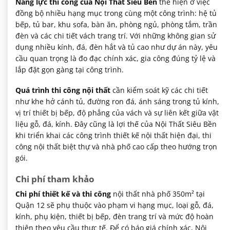
Năng lực thi công của Nội Thất Siêu Bền
thể hiện ở việc
đồng bộ nhiều hạng mục trong cùng một công trình: hệ tủ
bếp, tủ bar, khu sofa, bàn ăn, phòng ngủ, phòng tắm, trần
đèn và các chi tiết vách trang trí. Với những không gian sử
dụng nhiều kính, đá, đèn hắt và tủ cao như dự án này, yêu
cầu quan trọng là đo đạc chính xác, gia công đúng tỷ lệ và
lắp đặt gọn gàng tại công trình.
Quá trình thi công nội thất
cần kiểm soát kỹ các chi tiết
như khe hở cánh tủ, đường ron đá, ánh sáng trong tủ kính,
vị trí thiết bị bếp, độ phẳng của vách và sự liên kết giữa vật
liệu gỗ, đá, kính. Đây cũng là lợi thế của Nội Thất Siêu Bền
khi triển khai các công trình thiết kế nội thất hiện đại, thi
công nội thất biệt thự và nhà phố cao cấp theo hướng trọn
gói.
Chi phí tham khảo
Chi phí thiết kế và thi công
nội thất nhà phố 350m² tại
Quận 12 sẽ phụ thuộc vào phạm vi hạng mục, loại gỗ, đá,
kính, phụ kiện, thiết bị bếp, đèn trang trí và mức độ hoàn
thiện theo yêu cầu thực tế. Để có báo giá chính xác, Nội