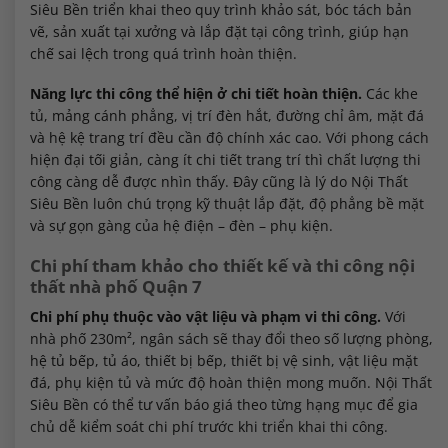
Siêu Bền triển khai theo quy trình khảo sát, bóc tách bản
vẽ, sản xuất tại xưởng và lắp đặt tại công trình, giúp hạn
chế sai lệch trong quá trình hoàn thiện.
Năng lực thi công thể hiện ở chi tiết hoàn thiện.
Các khe
tủ, mảng cánh phẳng, vị trí đèn hắt, đường chỉ âm, mặt đá
và hệ kệ trang trí đều cần độ chính xác cao. Với phong cách
hiện đại tối giản, càng ít chi tiết trang trí thì chất lượng thi
công càng dễ được nhìn thấy. Đây cũng là lý do Nội Thất
Siêu Bền luôn chú trọng kỹ thuật lắp đặt, độ phẳng bề mặt
và sự gọn gàng của hệ điện – đèn – phụ kiện.
Chi phí tham khảo cho thiết kế và thi công nội
thất nhà phố Quận 7
Chi phí phụ thuộc vào vật liệu và phạm vi thi công.
Với
nhà phố 230m², ngân sách sẽ thay đổi theo số lượng phòng,
hệ tủ bếp, tủ áo, thiết bị bếp, thiết bị vệ sinh, vật liệu mặt
đá, phụ kiện tủ và mức độ hoàn thiện mong muốn. Nội Thất
Siêu Bền có thể tư vấn báo giá theo từng hạng mục để gia
chủ dễ kiểm soát chi phí trước khi triển khai thi công.