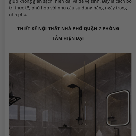
giúp không gian sạch, hiện đại và dễ vệ sinh. Đây là cách bố
trí thực tế, phù hợp với nhu cầu sử dụng hằng ngày trong
nhà phố.
THIẾT KẾ NỘI THẤT NHÀ PHỐ QUẬN 7 PHÒNG
TẮM HIỆN ĐẠI