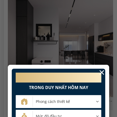
×
MIỄN PHÍ 100%
PHÍ THIẾT KẾ NỘI THẤT
TRONG DUY NHẤT HÔM NAY
Khu phụ trợ với máy giặt, tủ cao màu tối và lối đi kết nối về bàn ăn –
bếp.