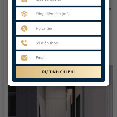
Hành lang được giữ tối giản để không gian thoáng hơn.
Các mảng tường trắng, cửa phòng, hệ tủ cao và đường đèn
trần chạy dọc giúp lối đi không bị tối. Đây là chi tiết quan
trọng trong thi công nội thất nhà phố vì hành lang thường
hẹp, nếu xử lý quá nhiều vật liệu sẽ làm không gian nặng
và bí.
THI CÔNG NỘI THẤT NHÀ PHỐ QUẬN 7 HÀNH
LANG HIỆN ĐẠI