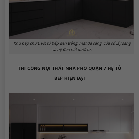
Khu bếp chữ L với tủ bếp đen trắng, mặt đá sáng, cửa sổ lấy sáng
và hệ đèn hắt dưới tủ.
THI CÔNG NỘI THẤT NHÀ PHỐ QUẬN 7 HỆ TỦ
BẾP HIỆN ĐẠI