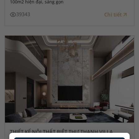
100m2 hiện đại, sáng gọn
39343
Chi tiết
THIẾT KẾ NỘI THẤT BIỆT THỰ THANH VILLA
QUẬN 9 300M