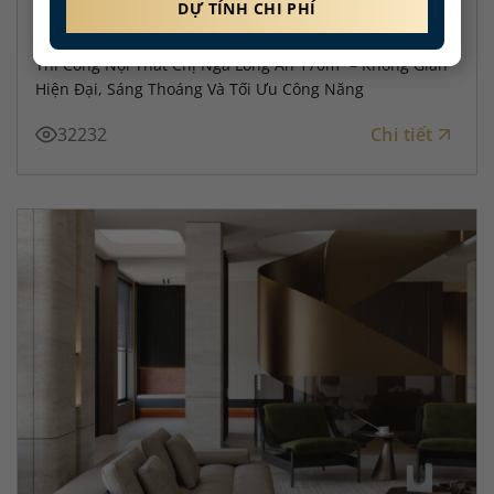
THI CÔNG NỘI THẤT CHỊ NGA LONG AN
Thi Công Nội Thất Chị Nga Long An 170m² – Không Gian
Hiện Đại, Sáng Thoáng Và Tối Ưu Công Năng
32232
Chi tiết